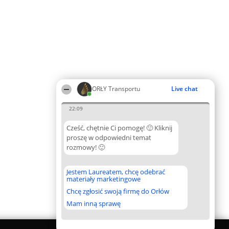
ORŁY Transportu
Live chat
22:09
Cześć, chętnie Ci pomogę! 🙂 Kliknij
proszę w odpowiedni temat
rozmowy! 🙂
Jestem Laureatem, chcę odebrać
materiały marketingowe
Chcę zgłosić swoją firmę do Orłów
Mam inną sprawę