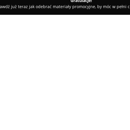
Gratulacje!
awdź już teraz jak odebrać materiały promocyjne, by móc w pełni c
y - Wieliczka
bigtrans24.pl
O firmie:
Big-Trans24
to przedsiębiorstwo
transportowym, które zdobyło 
koncentruje się na świadczeniu
międzynarodowego w granicach 
Pokaż więcej >>
specjalistyczny transport nis
przeznaczony do przewozu róż
Wśród obsługiwanych ładunków 
koparki, ładowarki oraz walce, 
Big-Trans24 realizuje również
budowlanych. Przedsiębiorstwo