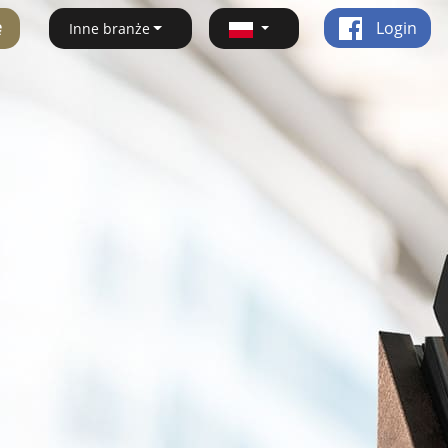
ę
Login
Inne branże