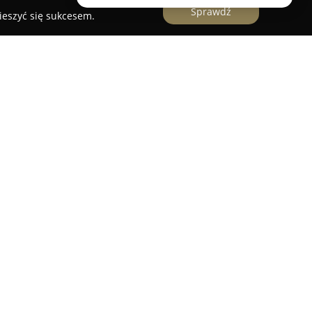
Sprawdź
ieszyć się sukcesem.
 działające od wielu lat na rynku
znaczące doświadczenie w sektorze. Firma
 usług transportu zarówno krajowego, jak i
Unii Europejskiej. Jej oferta obejmuje
kopodwoziowy ładunków o wadze od 1 do 40 ton,
norodnych maszyn oraz konstrukcji.
znajdują się maszyny budowlane, takie jak
a także sprzęt rolniczy — ciągniki czy kombajny.
 transport maszyn leśnych oraz materiałów
 cechuje się starannym podejściem do każdej