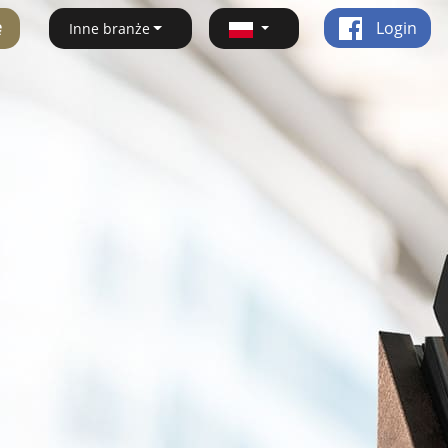
ę
Login
Inne branże