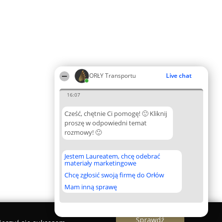
ORŁY Transportu
Live chat
16:07
Cześć, chętnie Ci pomogę! 🙂 Kliknij
proszę w odpowiedni temat
rozmowy! 🙂
Jestem Laureatem, chcę odebrać
materiały marketingowe
Chcę zgłosić swoją firmę do Orłów
Mam inną sprawę
Sprawdź