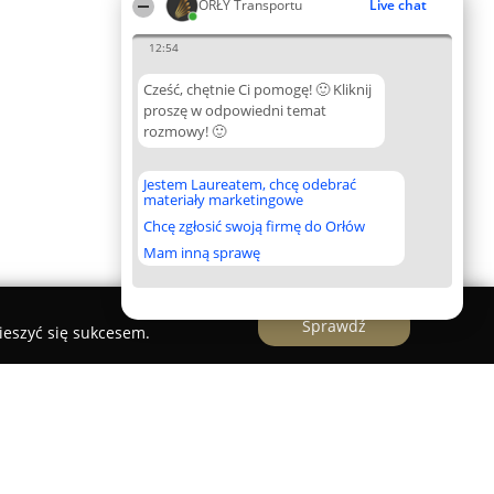
ORŁY Transportu
Live chat
12:54
Cześć, chętnie Ci pomogę! 🙂 Kliknij
proszę w odpowiedni temat
rozmowy! 🙂
Jestem Laureatem, chcę odebrać
materiały marketingowe
Chcę zgłosić swoją firmę do Orłów
Mam inną sprawę
Sprawdź
ieszyć się sukcesem.