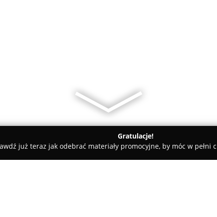
Gratulacje!
awdź już teraz jak odebrać materiały promocyjne, by móc w pełni c
zy - Główczyce
Sobanscy Transport