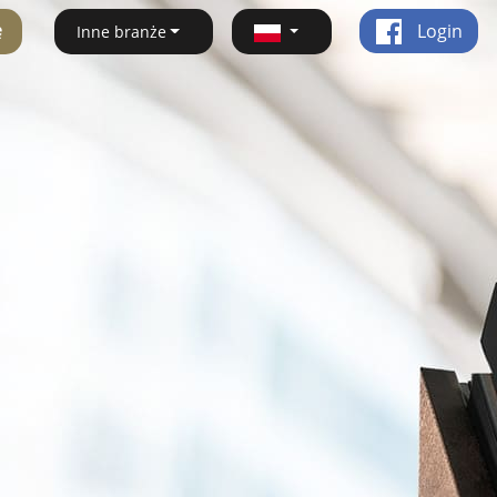
ę
Login
Inne branże