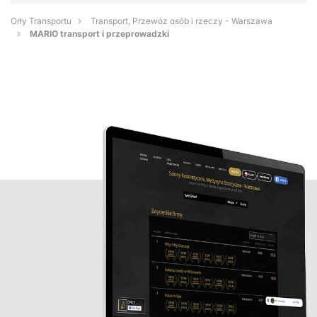
Orły Transportu
Transport, Przewóz osób i rzeczy - Warszawa
MARIO transport i przeprowadzki