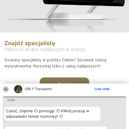
Znajdź specjalistę
Plebiscyt skupia najlepszych w branży
Szukasz specjalisty w pobliżu Ciebie? Sprawdź naszą
wyszukiwarkę. Korzystaj tylko z usług najlepszych!
Szukaj
ORŁY Transportu
Live chat
12:52
Cześć, chętnie Ci pomogę! 🙂 Kliknij proszę w
odpowiedni temat rozmowy! 🙂
Organizator plebiscytu
Plebiscyt
Kontakt