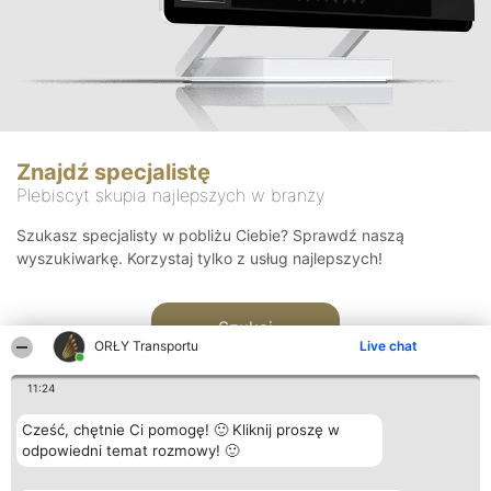
Znajdź specjalistę
Plebiscyt skupia najlepszych w branży
Szukasz specjalisty w pobliżu Ciebie? Sprawdź naszą
wyszukiwarkę. Korzystaj tylko z usług najlepszych!
Szukaj
ORŁY Transportu
Live chat
11:24
Cześć, chętnie Ci pomogę! 🙂 Kliknij proszę w
odpowiedni temat rozmowy! 🙂
Organizator plebiscytu
Plebiscyt
Kontakt