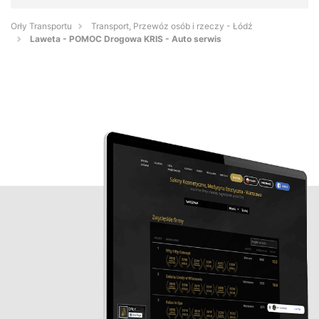
Orły Transportu
Transport, Przewóz osób i rzeczy - Łódź
Laweta - POMOC Drogowa KRIS - Auto serwis