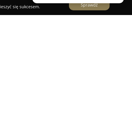
Sprawdź
ieszyć się sukcesem.
łek
uje jako nowoczesny punkt logistyczny, oferując
rskie przeznaczone zarówno dla klientów
biorstw. Placówka ta, będąca częścią
 umożliwia nadawanie i odbieranie paczek na
ranicami. Dzięki współpracy z uznanymi
PD, InPost, FedEx czy DHL, zapewnione są
z sprawdzone opcje transportowe.
zarówno przesyłki krajowe, jak i
e możliwość wygodnego odbioru paczek. Placówka
 oraz zapakowaniu przesyłek, udostępniając