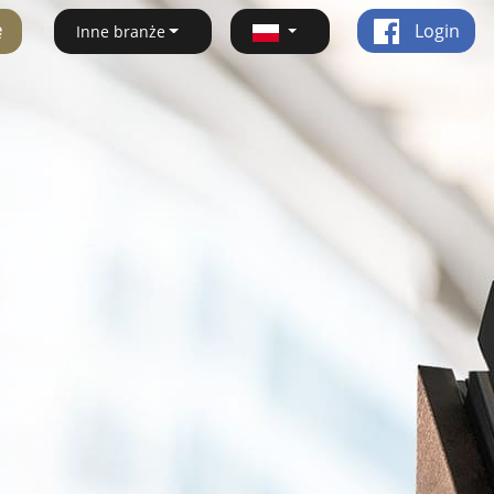
ę
Login
Inne branże