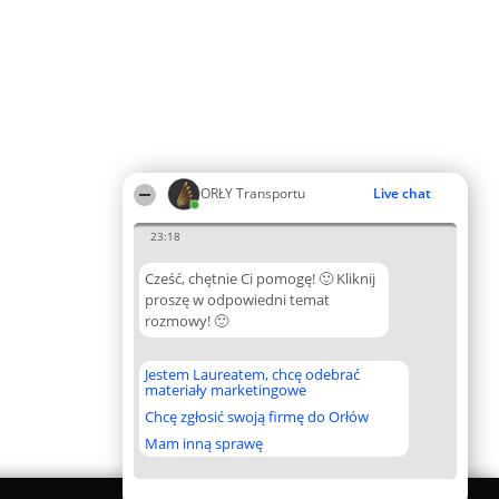
ORŁY Transportu
Live chat
23:18
Cześć, chętnie Ci pomogę! 🙂 Kliknij
proszę w odpowiedni temat
rozmowy! 🙂
Jestem Laureatem, chcę odebrać
materiały marketingowe
Chcę zgłosić swoją firmę do Orłów
Mam inną sprawę