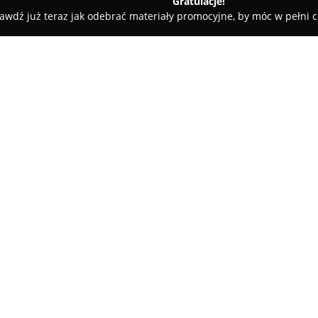
Gratulacje!
awdź już teraz jak odebrać materiały promocyjne, by móc w pełni c
y - Łódź
epaka.pl Łódź Chojny - punkt nadań i odbioru przesy
i odbioru przesyłek
O firmie:
epaka.pl Łódź Chojny
funkcjon
kompleksowe rozwiązania kurie
indywidualnych, jak i przedsię
ogólnokrajowej sieci epaka.pl,
Pokaż więcej >>
terenie Polski oraz poza jej g
operatorami, takimi jak UPS, D
korzystne warunki wysyłki ora
W tym punkcie przyjmowane są 
międzynarodowe, istnieje takż
oferuje pomoc w przygotowaniu