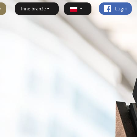
ę
Login
Inne branże