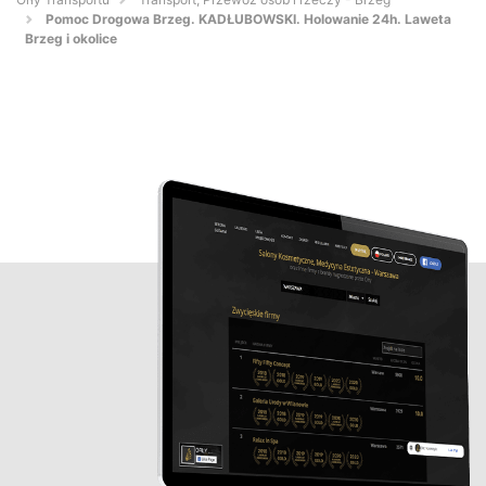
Pomoc Drogowa Brzeg. KADŁUBOWSKI. Holowanie 24h. Laweta
Brzeg i okolice