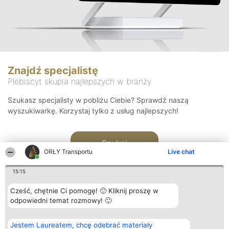
Znajdź specjalistę
Plebiscyt skupia najlepszych w branży
Szukasz specjalisty w pobliżu Ciebie? Sprawdź naszą
wyszukiwarkę. Korzystaj tylko z usług najlepszych!
Szukaj
ORŁY Transportu
Live chat
15:15
Cześć, chętnie Ci pomogę! 🙂 Kliknij proszę w
odpowiedni temat rozmowy! 🙂
Organizator plebiscytu
Plebiscyt
Kontakt
Jestem Laureatem, chcę odebrać materiały
Bright Side Solutions sp. z o.
Laureaci
Kontakt