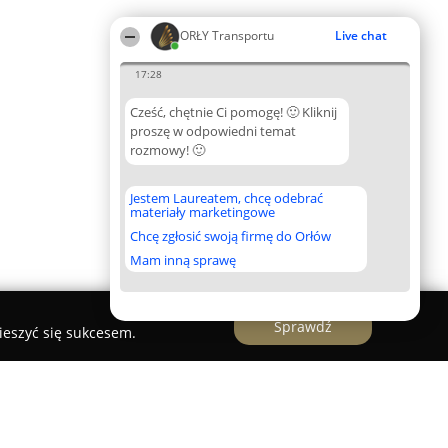
ORŁY Transportu
Live chat
17:28
Cześć, chętnie Ci pomogę! 🙂 Kliknij
proszę w odpowiedni temat
rozmowy! 🙂
Jestem Laureatem, chcę odebrać
materiały marketingowe
Chcę zgłosić swoją firmę do Orłów
Mam inną sprawę
Sprawdź
ieszyć się sukcesem.