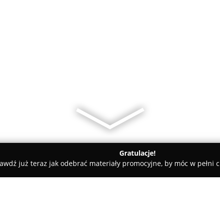
Gratulacje!
awdź już teraz jak odebrać materiały promocyjne, by móc w pełni c
y - powiat kartuski
KMF Transport Spedycja