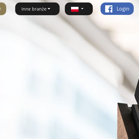
ę
Login
Inne branże