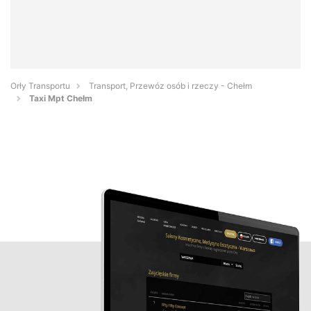
Orły Transportu
Transport, Przewóz osób i rzeczy - Chełm
Taxi Mpt Chełm