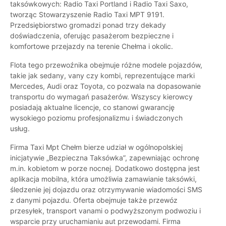
taksówkowych: Radio Taxi Portland i Radio Taxi Saxo,
tworząc Stowarzyszenie Radio Taxi MPT 9191.
Przedsiębiorstwo gromadzi ponad trzy dekady
doświadczenia, oferując pasażerom bezpieczne i
komfortowe przejazdy na terenie Chełma i okolic.
Flota tego przewoźnika obejmuje różne modele pojazdów,
takie jak sedany, vany czy kombi, reprezentujące marki
Mercedes, Audi oraz Toyota, co pozwala na dopasowanie
transportu do wymagań pasażerów. Wszyscy kierowcy
posiadają aktualne licencje, co stanowi gwarancję
wysokiego poziomu profesjonalizmu i świadczonych
usług.
Firma Taxi Mpt Chełm bierze udział w ogólnopolskiej
inicjatywie „Bezpieczna Taksówka”, zapewniając ochronę
m.in. kobietom w porze nocnej. Dodatkowo dostępna jest
aplikacja mobilna, która umożliwia zamawianie taksówki,
śledzenie jej dojazdu oraz otrzymywanie wiadomości SMS
z danymi pojazdu. Oferta obejmuje także przewóz
przesyłek, transport vanami o podwyższonym podwoziu i
wsparcie przy uruchamianiu aut przewodami. Firma