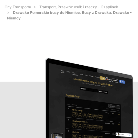
Orły Transportu
Transport, Przewóz osób i rzeczy - Czaplinek
Drawsko Pomorskie busy do Niemiec. Busy z Drawska. Drawsko -
Niemcy