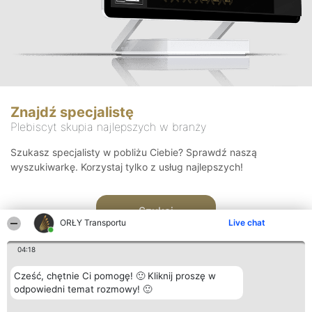
Znajdź specjalistę
Plebiscyt skupia najlepszych w branży
Szukasz specjalisty w pobliżu Ciebie? Sprawdź naszą
wyszukiwarkę. Korzystaj tylko z usług najlepszych!
Szukaj
ORŁY Transportu
Live chat
04:18
Cześć, chętnie Ci pomogę! 🙂 Kliknij proszę w
odpowiedni temat rozmowy! 🙂