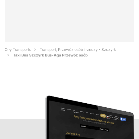
Orły Transportu
Transport, Przewóz osób i rzeczy - Szczyrk
Taxi Bus Szczyrk Bus-Aga Przewóz osób