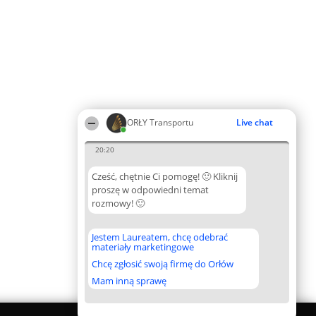
ORŁY Transportu
Live chat
20:20
Cześć, chętnie Ci pomogę! 🙂 Kliknij
proszę w odpowiedni temat
rozmowy! 🙂
Jestem Laureatem, chcę odebrać
materiały marketingowe
Chcę zgłosić swoją firmę do Orłów
Mam inną sprawę