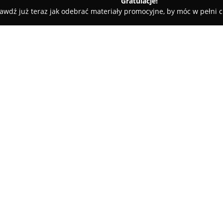
Gratulacje!
awdź już teraz jak odebrać materiały promocyjne, by móc w pełni c
zy - Chrzanów
Pomoc Drogowa Chrzanów Autostrada A4
ada A4
O firmie:
Pomoc Drogowa Chrzanów Au
ponad dwadzieścia pięć lat doś
usług związanych z pomocą dro
szybkim reagowaniu na zdarzeni
Pokaż więcej >>
co zapewnia sprawną obsługę 
Kraków. Lokalizacja firmy umo
zwiększając efektywność prowa
Zakres oferty obejmuje holow
pojazdów typu TIR, a ponadto 
naprawy mechaniczne wykonywa