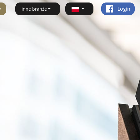
ę
Login
Inne branże