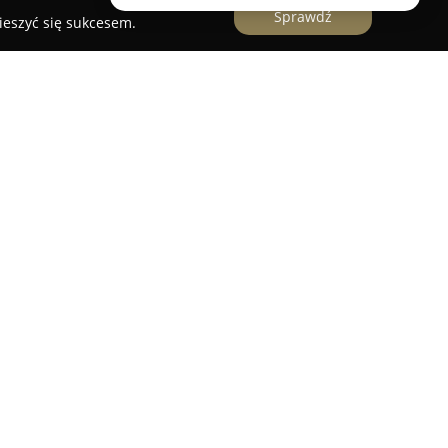
Sprawdź
ieszyć się sukcesem.
tostrada A4
działa w Chrzanowie, posiadając
wiadczenia w branży i oferując szeroki zakres
gową. Przedsiębiorstwo specjalizuje się w
a, zwłaszcza na ruchliwej trasie autostrady A4,
incydentów drogowych w regionie Katowice–
żliwia natychmiastową reakcję na wezwania,
dzonych działań.
anie samochodów osobowych, ciężarowych oraz
dostępny jest mobilny serwis TIR i podstawowe
ne bezpośrednio na miejscu. Przedsiębiorstwo