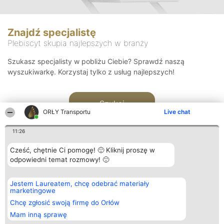
Znajdź specjalistę
Plebiscyt skupia najlepszych w branży
Szukasz specjalisty w pobliżu Ciebie? Sprawdź naszą
wyszukiwarkę. Korzystaj tylko z usług najlepszych!
Szukaj
ORŁY Transportu
Live chat
11:26
Cześć, chętnie Ci pomogę! 🙂 Kliknij proszę w
odpowiedni temat rozmowy! 🙂
Organizator plebiscytu
Plebiscyt
Kontakt
Jestem Laureatem, chcę odebrać materiały
Bright Side Solutions sp. z o.
Laureaci
Kontakt
marketingowe
o. sp. k.
Lista
ul. Ruska 22
wszystkich
Chcę zgłosić swoją firmę do Orłów
Wrocław 50-079
Laureatów
Mam inną sprawę
KRS 0000749100 | Regon
Zasady
381313360 | NIP 8943132676
Regulamin