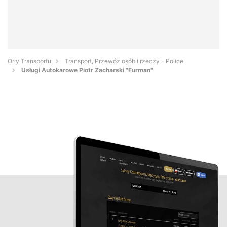
Orły Transportu
Transport, Przewóz osób i rzeczy - Police
Usługi Autokarowe Piotr Zacharski "Furman"