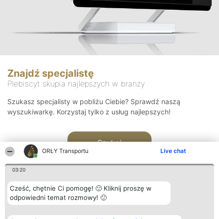
Znajdź specjalistę
Plebiscyt skupia najlepszych w branży
Szukasz specjalisty w pobliżu Ciebie? Sprawdź naszą
wyszukiwarkę. Korzystaj tylko z usług najlepszych!
Szukaj
ORŁY Transportu
Live chat
03:20
Cześć, chętnie Ci pomogę! 🙂 Kliknij proszę w
odpowiedni temat rozmowy! 🙂
Organizator plebiscytu
Plebiscyt
Kontakt