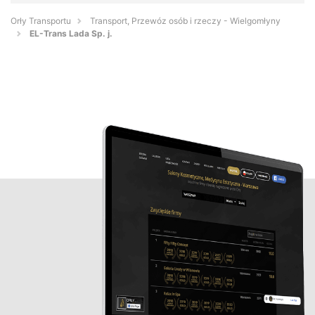
Orły Transportu
Transport, Przewóz osób i rzeczy - Wielgomłyny
EL-Trans Lada Sp. j.