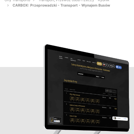
CARBOX: Przeprowadzki - Transport - Wynajem Busów