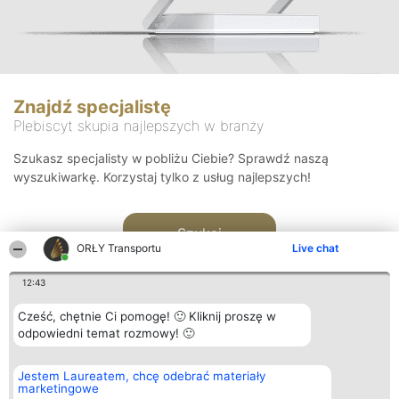
Znajdź specjalistę
Plebiscyt skupia najlepszych w branży
Szukasz specjalisty w pobliżu Ciebie? Sprawdź naszą
wyszukiwarkę. Korzystaj tylko z usług najlepszych!
Szukaj
ORŁY Transportu
Live chat
12:43
Cześć, chętnie Ci pomogę! 🙂 Kliknij proszę w
odpowiedni temat rozmowy! 🙂
Organizator plebiscytu
Plebiscyt
Kontakt
Jestem Laureatem, chcę odebrać materiały
Bright Side Solutions sp. z o.
Laureaci
Kontakt
marketingowe
o. sp. k.
Lista