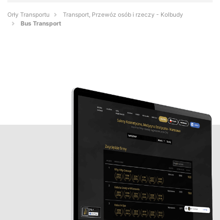
Orły Transportu
Transport, Przewóz osób i rzeczy - Kolbudy
Bus Transport