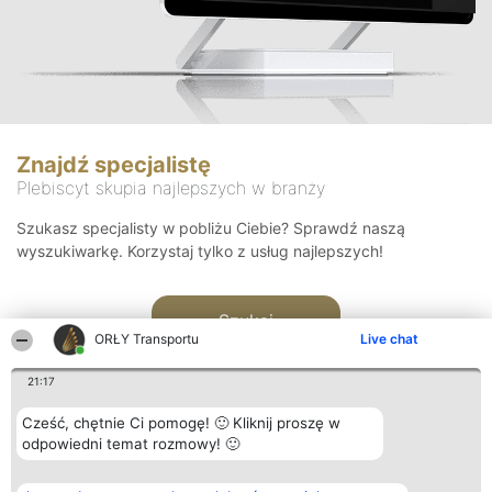
Znajdź specjalistę
Plebiscyt skupia najlepszych w branży
Szukasz specjalisty w pobliżu Ciebie? Sprawdź naszą
wyszukiwarkę. Korzystaj tylko z usług najlepszych!
Szukaj
ORŁY Transportu
Live chat
21:17
Cześć, chętnie Ci pomogę! 🙂 Kliknij proszę w
odpowiedni temat rozmowy! 🙂
Organizator plebiscytu
Plebiscyt
Kontakt