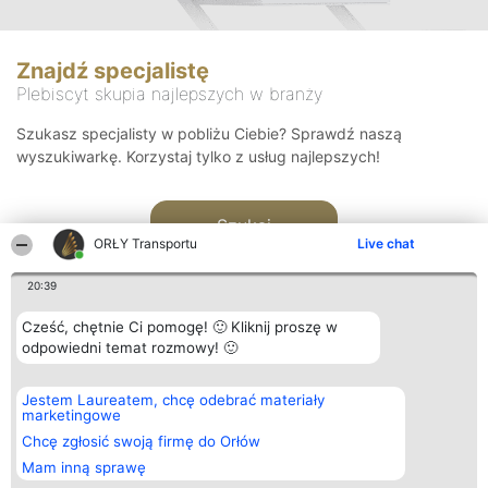
Znajdź specjalistę
Plebiscyt skupia najlepszych w branży
Szukasz specjalisty w pobliżu Ciebie? Sprawdź naszą
wyszukiwarkę. Korzystaj tylko z usług najlepszych!
Szukaj
ORŁY Transportu
Live chat
20:39
Cześć, chętnie Ci pomogę! 🙂 Kliknij proszę w
odpowiedni temat rozmowy! 🙂
Organizator plebiscytu
Plebiscyt
Kontakt
Jestem Laureatem, chcę odebrać materiały
Bright Side Solutions sp. z o.
Laureaci
Kontakt
marketingowe
o. sp. k.
Lista
ul. Ruska 22
wszystkich
Chcę zgłosić swoją firmę do Orłów
Wrocław 50-079
Laureatów
Mam inną sprawę
KRS 0000749100 | Regon
Zasady
381313360 | NIP 8943132676
Regulamin