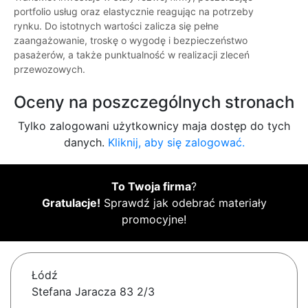
portfolio usług oraz elastycznie reagując na potrzeby
rynku. Do istotnych wartości zalicza się pełne
zaangażowanie, troskę o wygodę i bezpieczeństwo
pasażerów, a także punktualność w realizacji zleceń
przewozowych.
Oceny na poszczególnych stronach
Tylko zalogowani użytkownicy maja dostęp do tych
danych.
Kliknij, aby się zalogować.
To Twoja firma
?
Gratulacje!
Sprawdź jak odebrać materiały
promocyjne!
Łódź
Stefana Jaracza 83 2/3