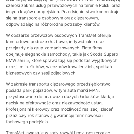
szeroki zakres usług przewozowych na terenie Polski oraz
innych krajów europejskich. Przedsiębiorstwo koncentruje
się na transporcie osobowym oraz ciężarowym,
odpowiadając na różnorodne potrzeby klientów.
W obszarze przewozów osobowych TransMet oferuje
komfortowe podróże służbowe, indywidualne oraz
przejazdy dla grup zorganizowanych. Flota firmy
obejmuje eleganckie samochody, takie jak Skoda Superb i
BMW serii 5, które sprawdzają się podczas wyjątkowych
okazji, m.in. ślubów, wieczorów kawalerskich, spotkań
biznesowych czy sesji zdjęciowych.
W zakresie transportu ciężarowego przedsiębiorstwo
posiada park pojazdów, w tym auta marki MAN,
przystosowane do przewozu dużych ładunków, kładąc
nacisk na efektywność oraz niezawodność usług.
Profesjonalni kierowcy oraz możliwość realizacji zleceń
przez cały rok stanowią gwarancję terminowości i
fachowego podejścia.
TransMet inwestuje w stały rozwój firmy, poszerzając