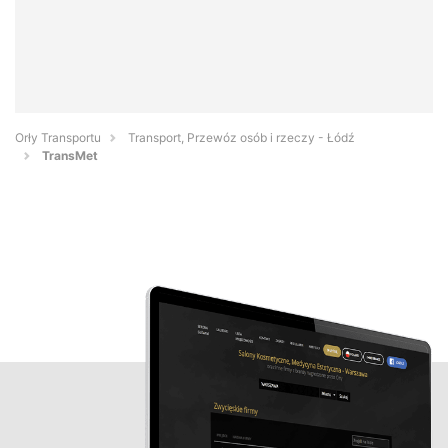
Orły Transportu
Transport, Przewóz osób i rzeczy - Łódź
TransMet