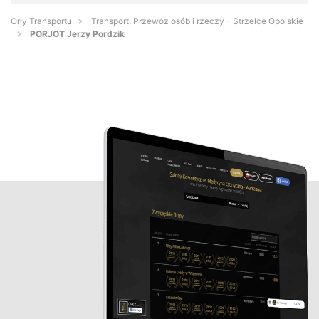
Orły Transportu
Transport, Przewóz osób i rzeczy - Strzelce Opolskie
PORJOT Jerzy Pordzik