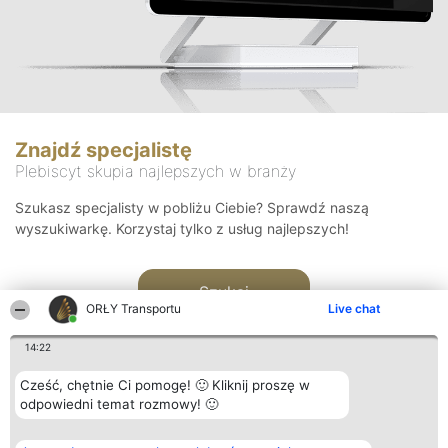
Znajdź specjalistę
Plebiscyt skupia najlepszych w branży
Szukasz specjalisty w pobliżu Ciebie? Sprawdź naszą
wyszukiwarkę. Korzystaj tylko z usług najlepszych!
Szukaj
ORŁY Transportu
Live chat
14:22
Cześć, chętnie Ci pomogę! 🙂 Kliknij proszę w
odpowiedni temat rozmowy! 🙂
Organizator plebiscytu
Plebiscyt
Kontakt