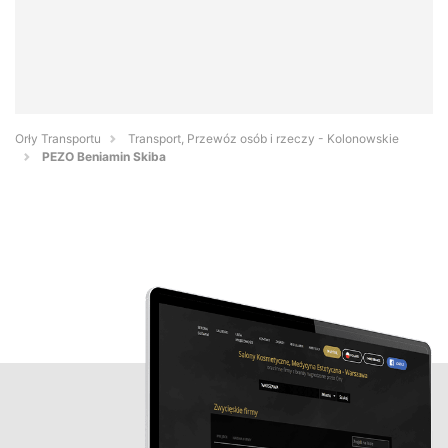
Orły Transportu
Transport, Przewóz osób i rzeczy - Kolonowskie
PEZO Beniamin Skiba