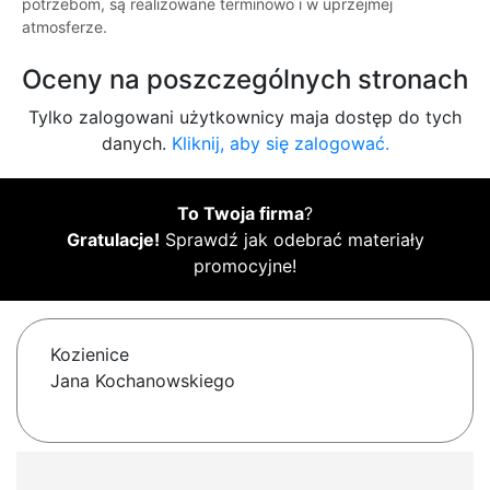
potrzebom, są realizowane terminowo i w uprzejmej
atmosferze.
Oceny na poszczególnych stronach
Tylko zalogowani użytkownicy maja dostęp do tych
danych.
Kliknij, aby się zalogować.
To Twoja firma
?
Gratulacje!
Sprawdź jak odebrać materiały
promocyjne!
Kozienice
Jana Kochanowskiego