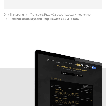
Orły Transportu
Transport, Przewóz osób i rzeczy - Kozienice
Taxi Kozienice Krystian Rządkiewicz 663 315 506