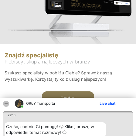
Znajdź specjalistę
Plebiscyt skupia najlepszych w branży
Szukasz specjalisty w pobliżu Ciebie? Sprawdź naszą
wyszukiwarkę. Korzystaj tylko z usług najlepszych!
Szukaj
ORŁY Transportu
Live chat
22:18
Cześć, chętnie Ci pomogę! 🙂 Kliknij proszę w
odpowiedni temat rozmowy! 🙂