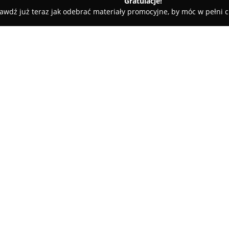
Gratulacje!
awdź już teraz jak odebrać materiały promocyjne, by móc w pełni c
zy - Poznań
Katulski Piotr. Usługi transportowe
O firmie:
Katulski Piotr. Usługi transp
branży transportu krajowego, s
Firma specjalizuje się w przew
kompleksowe usługi logistyc
Pokaż więcej >>
swoich klientów.
Jednym z podstawowych element
bezpieczeństwo przewożonych 
dostarczania. Katulski Piotr. 
transportu, który eliminuje k
czas dostawy i zapewniając t