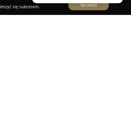
Sprawdź
ieszyć się sukcesem.
ortowe
od 2003 roku działa jako uznany podmiot w
tale budując swoją pozycję na polskim rynku.
ozie ładunków o masie do 4 ton, zapewniając
zne dopasowane do zróżnicowanych wymagań
ów działalności przedsiębiorstwa jest nacisk na
towarów oraz efektywność całego procesu
Usługi transportowe stosuje bezpośredni model
onieczność dodatkowych przeładunków, skracając
owarom integralność do momentu przekazania