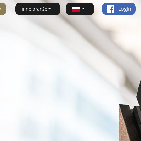
ę
Login
Inne branże