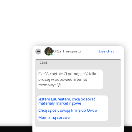
ORŁY Transportu
Live chat
23:55
Cześć, chętnie Ci pomogę! 🙂 Kliknij
proszę w odpowiedni temat
rozmowy! 🙂
Jestem Laureatem, chcę odebrać
materiały marketingowe
Chcę zgłosić swoją firmę do Orłów
Mam inną sprawę