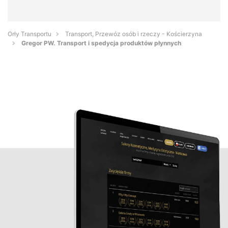
Orły Transportu
Transport, Przewóz osób i rzeczy - Kościerzyna
Gregor PW. Transport i spedycja produktów płynnych