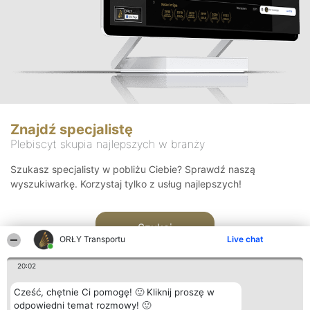
Znajdź specjalistę
Plebiscyt skupia najlepszych w branży
Szukasz specjalisty w pobliżu Ciebie? Sprawdź naszą
wyszukiwarkę. Korzystaj tylko z usług najlepszych!
Szukaj
ORŁY Transportu
Live chat
20:02
Cześć, chętnie Ci pomogę! 🙂 Kliknij proszę w
odpowiedni temat rozmowy! 🙂