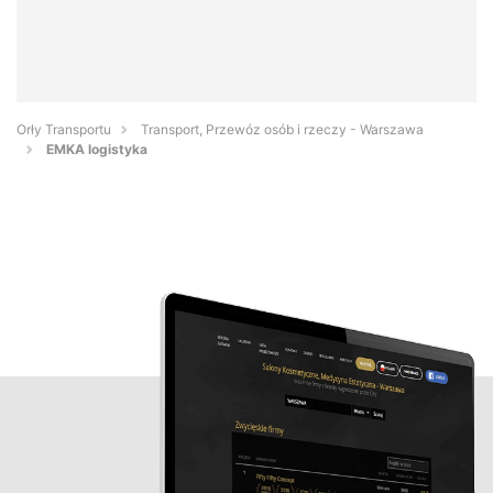
Orły Transportu
Transport, Przewóz osób i rzeczy - Warszawa
EMKA logistyka