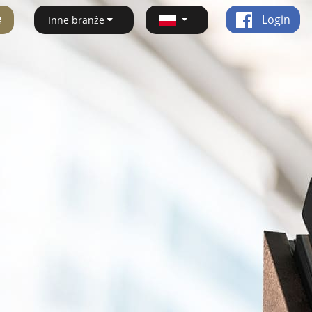
ę
Login
Inne branże