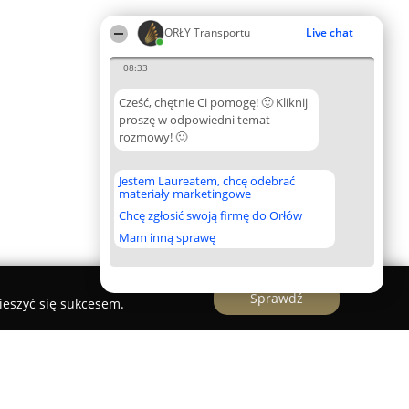
ORŁY Transportu
Live chat
08:33
Cześć, chętnie Ci pomogę! 🙂 Kliknij
proszę w odpowiedni temat
rozmowy! 🙂
Jestem Laureatem, chcę odebrać
materiały marketingowe
Chcę zgłosić swoją firmę do Orłów
Mam inną sprawę
Sprawdź
ieszyć się sukcesem.