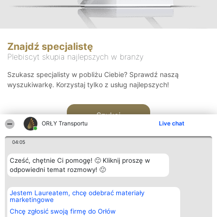
Znajdź specjalistę
Plebiscyt skupia najlepszych w branży
Szukasz specjalisty w pobliżu Ciebie? Sprawdź naszą
wyszukiwarkę. Korzystaj tylko z usług najlepszych!
Szukaj
ORŁY Transportu
Live chat
04:05
Cześć, chętnie Ci pomogę! 🙂 Kliknij proszę w
odpowiedni temat rozmowy! 🙂
Organizator plebiscytu
Plebiscyt
Kontakt
Jestem Laureatem, chcę odebrać materiały
Bright Side Solutions sp. z o.
Laureaci
Kontakt
marketingowe
o. sp. k.
Lista
ul. Ruska 22
wszystkich
Chcę zgłosić swoją firmę do Orłów
Wrocław 50-079
Laureatów