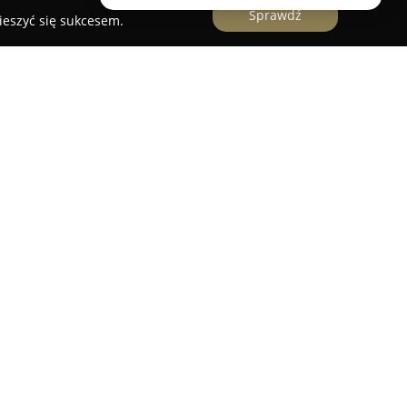
Sprawdź
ieszyć się sukcesem.
 do Z Przeprowadzki
to firma z długoletnim
ompleksowe usługi transportowe na obszarze
iębiorstwo koncentruje swoją działalność na
ch mieszkań, domów, biur oraz przedsiębiorstw,
wsparcie w zakresie transportu.
 nie tylko bezpieczny przewóz mienia, ale
odpowiednie zabezpieczanie przewożonych
je się transport standardowych mebli i sprzętu
rytowych elementów, w tym pianin czy sejfów.
owadzki lokalne na terenie Krakowa, jak i