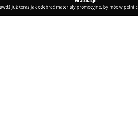
Gratulacje!
awdź już teraz jak odebrać materiały promocyjne, by móc w pełni c
zy - Kraków
Przeprowadzki Kraków - Od A do Z Przeprowadzki
Przeprowadzki
O firmie:
Przeprowadzki Kraków - Od A
doświadczeniem, świadcząca k
Krakowa oraz poza nim. Przeds
profesjonalnych przeprowadzka
Pokaż więcej >>
gwarantując klientom szerokie 
Wykwalifikowany zespół oferuje
również fachowe pakowanie i 
przedmiotów. W ofercie znajdu
RTV/AGD, a także przewóz gaba
Usługi obejmują zarówno przepr