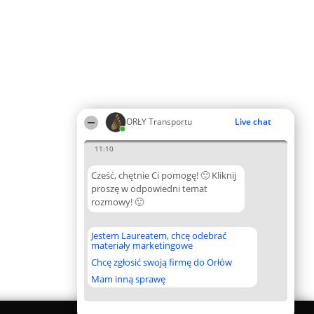
ORŁY Transportu
Live chat
11:10
Cześć, chętnie Ci pomogę! 🙂 Kliknij
proszę w odpowiedni temat
rozmowy! 🙂
Jestem Laureatem, chcę odebrać
materiały marketingowe
Chcę zgłosić swoją firmę do Orłów
Mam inną sprawę