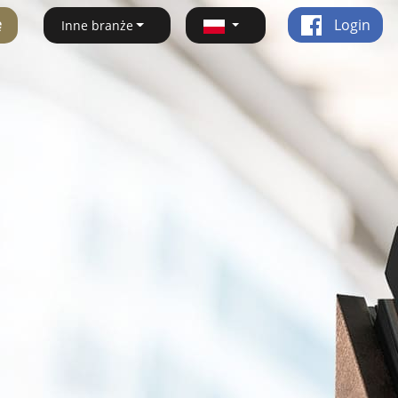
ę
Login
Inne branże