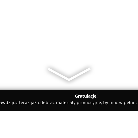
Gratulacje!
awdź już teraz jak odebrać materiały promocyjne, by móc w pełni c
y - Góra Kalwaria
Varius - wynajem autokarów, przewóz osób