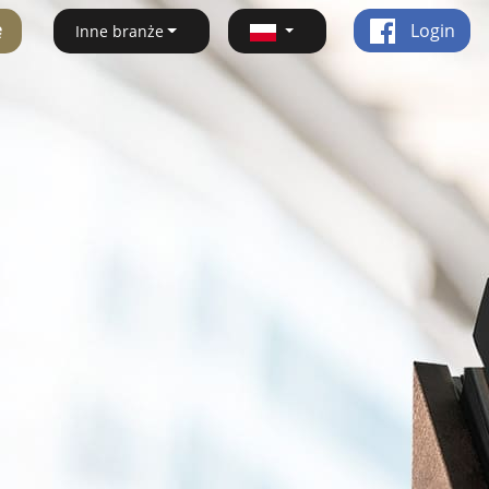
ę
Login
Inne branże