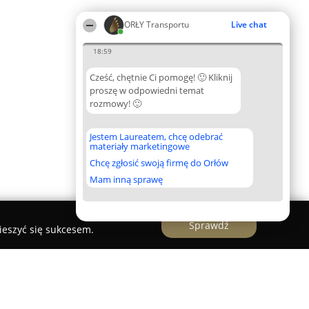
ORŁY Transportu
Live chat
18:59
Cześć, chętnie Ci pomogę! 🙂 Kliknij
proszę w odpowiedni temat
rozmowy! 🙂
Jestem Laureatem, chcę odebrać
materiały marketingowe
Chcę zgłosić swoją firmę do Orłów
Mam inną sprawę
Sprawdź
ieszyć się sukcesem.