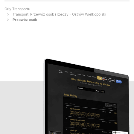
Orły Transportu
Transport, Przewóz osób i rzeczy - Ostrów Wielkopolski
Przewóz osób