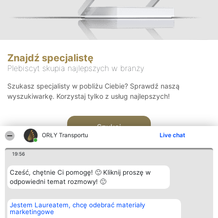
Znajdź specjalistę
Plebiscyt skupia najlepszych w branży
Szukasz specjalisty w pobliżu Ciebie? Sprawdź naszą
wyszukiwarkę. Korzystaj tylko z usług najlepszych!
Szukaj
ORŁY Transportu
Live chat
19:56
Cześć, chętnie Ci pomogę! 🙂 Kliknij proszę w
odpowiedni temat rozmowy! 🙂
Organizator plebiscytu
Plebiscyt
Kontakt
Jestem Laureatem, chcę odebrać materiały
Bright Side Solutions sp. z o.
Laureaci
Kontakt
marketingowe
o. sp. k.
Lista