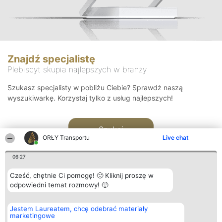
Znajdź specjalistę
Plebiscyt skupia najlepszych w branży
Szukasz specjalisty w pobliżu Ciebie? Sprawdź naszą
wyszukiwarkę. Korzystaj tylko z usług najlepszych!
Szukaj
ORŁY Transportu
Live chat
06:27
Cześć, chętnie Ci pomogę! 🙂 Kliknij proszę w
odpowiedni temat rozmowy! 🙂
Organizator plebiscytu
Plebiscyt
Kontakt
Jestem Laureatem, chcę odebrać materiały
Bright Side Solutions sp. z o.
Laureaci
Kontakt
marketingowe
o. sp. k.
Lista