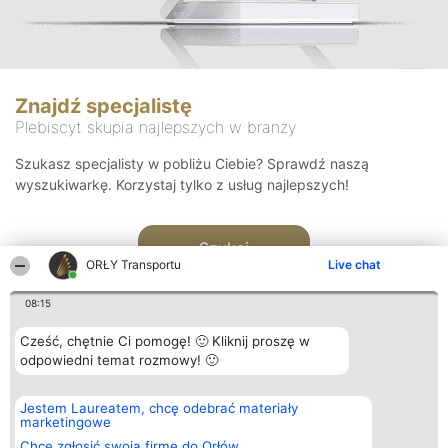
Znajdź specjalistę
Plebiscyt skupia najlepszych w branży
Szukasz specjalisty w pobliżu Ciebie? Sprawdź naszą
wyszukiwarkę. Korzystaj tylko z usług najlepszych!
Szukaj
ORŁY Transportu
Live chat
08:15
Cześć, chętnie Ci pomogę! 🙂 Kliknij proszę w
odpowiedni temat rozmowy! 🙂
Organizator plebiscytu
Plebiscyt
Kontakt
Jestem Laureatem, chcę odebrać materiały
Bright Side Solutions sp. z o.
Laureaci
Kontakt
marketingowe
o. sp. k.
Lista
ul. Ruska 22
wszystkich
Chcę zgłosić swoją firmę do Orłów