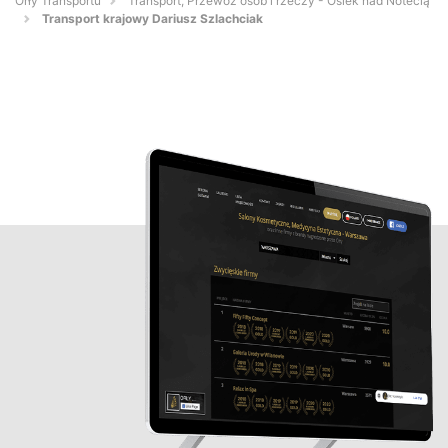
Orły Transportu
Transport, Przewóz osób i rzeczy - Osiek nad Notecią
Transport krajowy Dariusz Szlachciak