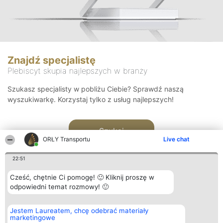
Znajdź specjalistę
Plebiscyt skupia najlepszych w branży
Szukasz specjalisty w pobliżu Ciebie? Sprawdź naszą
wyszukiwarkę. Korzystaj tylko z usług najlepszych!
Szukaj
ORŁY Transportu
Live chat
22:51
Cześć, chętnie Ci pomogę! 🙂 Kliknij proszę w
odpowiedni temat rozmowy! 🙂
Organizator plebiscytu
Plebiscyt
Kontakt
Jestem Laureatem, chcę odebrać materiały
Bright Side Solutions sp. z o.
Laureaci
Kontakt
marketingowe
o. sp. k.
Lista