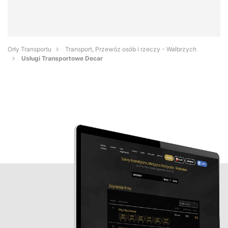
Orły Transportu
Transport, Przewóz osób i rzeczy - Wałbrzych
Usługi Transportowe Decar