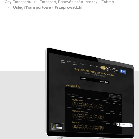
Orły Transportu
Transport, Przewóz osób i rzeczy - Zabrze
Usługi Transportowe - Przeprowadzki