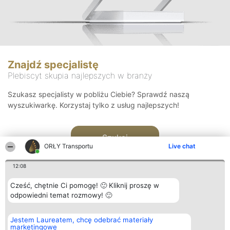
Znajdź specjalistę
Plebiscyt skupia najlepszych w branży
Szukasz specjalisty w pobliżu Ciebie? Sprawdź naszą
wyszukiwarkę. Korzystaj tylko z usług najlepszych!
Szukaj
ORŁY Transportu
Live chat
12:08
Cześć, chętnie Ci pomogę! 🙂 Kliknij proszę w
odpowiedni temat rozmowy! 🙂
Organizator plebiscytu
Plebiscyt
Kontakt
Jestem Laureatem, chcę odebrać materiały
Bright Side Solutions sp. z o.
Laureaci
Kontakt
marketingowe
o. sp. k.
Lista