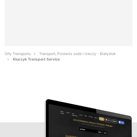
Orły Transportu
Transport, Przewóz osób i rzeczy - Białystok
Kluczyk Transport Service