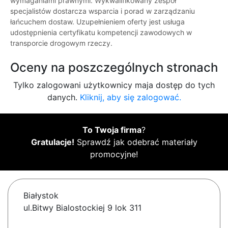
wymaganiami prawnymi. Wykwalifikowany zespół
specjalistów dostarcza wsparcia i porad w zarządzaniu
łańcuchem dostaw. Uzupełnieniem oferty jest usługa
udostępnienia certyfikatu kompetencji zawodowych w
transporcie drogowym rzeczy.
Oceny na poszczególnych stronach
Tylko zalogowani użytkownicy maja dostęp do tych
danych.
Kliknij, aby się zalogować.
To Twoja firma
?
Gratulacje!
Sprawdź jak odebrać materiały
promocyjne!
Białystok
ul.Bitwy Bialostockiej 9 lok 311