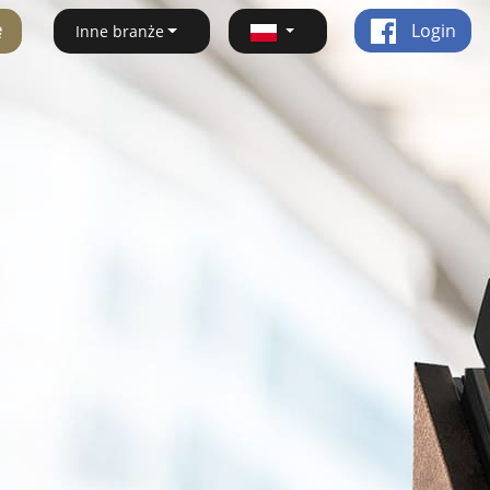
ę
Login
Inne branże