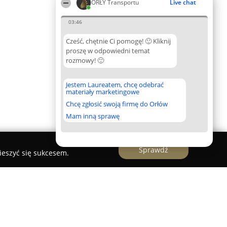
ORŁY Transportu
Live chat
03:46
Cześć, chętnie Ci pomogę! 🙂 Kliknij
proszę w odpowiedni temat
rozmowy! 🙂
Jestem Laureatem, chcę odebrać
materiały marketingowe
Chcę zgłosić swoją firmę do Orłów
Mam inną sprawę
Sprawdź
ieszyć się sukcesem.