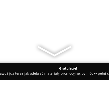
Gratulacje!
awdź już teraz jak odebrać materiały promocyjne, by móc w pełni c
zy - Radomsko
Transport Radomsko Waldemar Chrząszcz