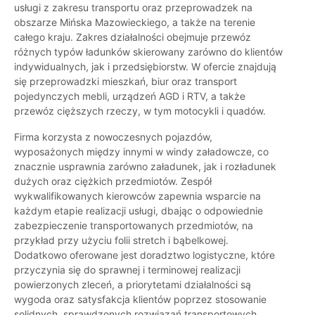
usługi z zakresu transportu oraz przeprowadzek na
obszarze Mińska Mazowieckiego, a także na terenie
całego kraju. Zakres działalności obejmuje przewóz
różnych typów ładunków skierowany zarówno do klientów
indywidualnych, jak i przedsiębiorstw. W ofercie znajdują
się przeprowadzki mieszkań, biur oraz transport
pojedynczych mebli, urządzeń AGD i RTV, a także
przewóz cięższych rzeczy, w tym motocykli i quadów.
Firma korzysta z nowoczesnych pojazdów,
wyposażonych między innymi w windy załadowcze, co
znacznie usprawnia zarówno załadunek, jak i rozładunek
dużych oraz ciężkich przedmiotów. Zespół
wykwalifikowanych kierowców zapewnia wsparcie na
każdym etapie realizacji usługi, dbając o odpowiednie
zabezpieczenie transportowanych przedmiotów, na
przykład przy użyciu folii stretch i bąbelkowej.
Dodatkowo oferowane jest doradztwo logistyczne, które
przyczynia się do sprawnej i terminowej realizacji
powierzonych zleceń, a priorytetami działalności są
wygoda oraz satysfakcja klientów poprzez stosowanie
solidnych, sprawdzonych rozwiązań transportowych.