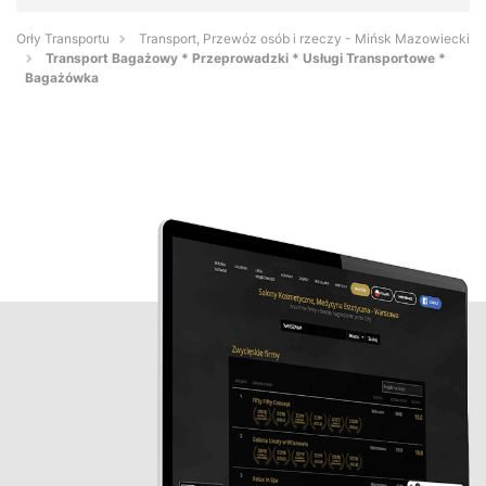
Orły Transportu
Transport, Przewóz osób i rzeczy - Mińsk Mazowiecki
Transport Bagażowy * Przeprowadzki * Usługi Transportowe *
Bagażówka