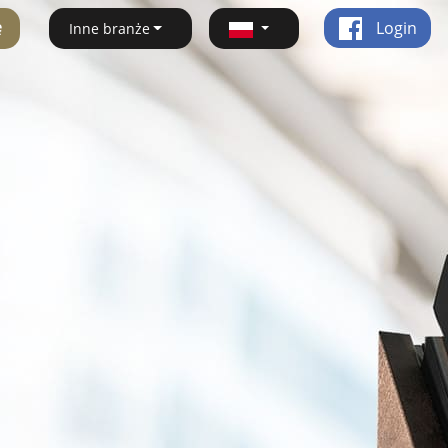
ę
Login
Inne branże