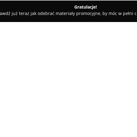
Gratulacje!
awdź już teraz jak odebrać materiały promocyjne, by móc w pełni c
y - Szczecin
Gregor Usługi Transportowe Grzegorz Piotrowski
rz Piotrowski
O firmie:
Gregor Usługi Transportowe G
transportowej, skupiając się 
na terenie Szczecina oraz oko
flotę pojazdów, która jest regu
Pokaż więcej >>
różnorodnych potrzeb klientów
i rozwiązań indywidualnych.
W zakres świadczonych usług w
oraz precyzyjne usługi kuriers
szczegółową realizację każdego