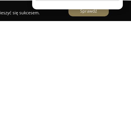
Sprawdź
ieszyć się sukcesem.
rzegorz Piotrowski
działa w branży
na kompleksowych usługach przewozowych głównie
licznych miejscowości. Firma posiada nowoczesną
larnie serwisowana i przystosowana do realizacji
, zarówno dotyczących transportu osobowego, jak
chodzą m.in. komfortowe transfery lotniskowe
kie, które wykonywane są z naciskiem na
 zlecenia. Zespół składa się z doświadczonych