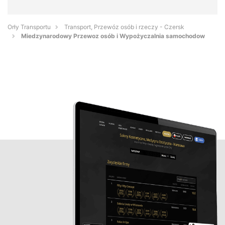
Orły Transportu
Transport, Przewóz osób i rzeczy - Czersk
Miedzynarodowy Przewoz osób i Wypożyczalnia samochodow