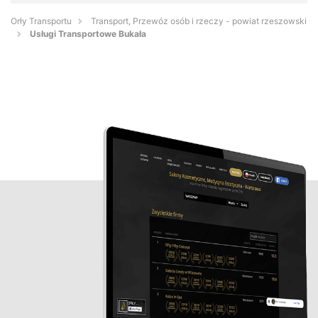
Orły Transportu
Transport, Przewóz osób i rzeczy - powiat rzeszowski
Usługi Transportowe Bukała