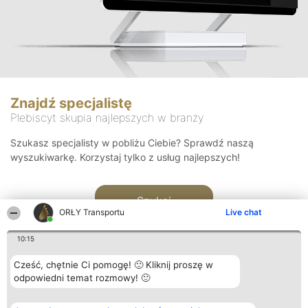
Znajdź specjalistę
Plebiscyt skupia najlepszych w branży
Szukasz specjalisty w pobliżu Ciebie? Sprawdź naszą
wyszukiwarkę. Korzystaj tylko z usług najlepszych!
Szukaj
ORŁY Transportu
Live chat
10:15
Cześć, chętnie Ci pomogę! 🙂 Kliknij proszę w
odpowiedni temat rozmowy! 🙂
Organizator plebiscytu
Plebiscyt
Kontakt