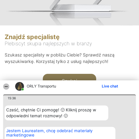
Znajdź specjalistę
Plebiscyt skupia najlepszych w branży
Szukasz specjalisty w pobliżu Ciebie? Sprawdź naszą
wyszukiwarkę. Korzystaj tylko z usług najlepszych!
Szukaj
ORŁY Transportu
Live chat
15:36
Cześć, chętnie Ci pomogę! 🙂 Kliknij proszę w
odpowiedni temat rozmowy! 🙂
Organizator plebiscytu
Plebiscyt
Kontakt
Jestem Laureatem, chcę odebrać materiały
Bright Side Solutions sp. z o.
Laureaci
Kontakt
marketingowe
o. sp. k.
Lista