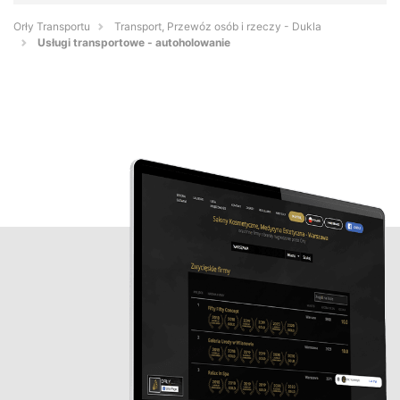
Orły Transportu
Transport, Przewóz osób i rzeczy - Dukla
Usługi transportowe - autoholowanie