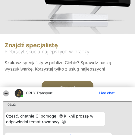
Znajdź specjalistę
Plebiscyt skupia najlepszych w branży
Szukasz specjalisty w pobliżu Ciebie? Sprawdź naszą
wyszukiwarkę. Korzystaj tylko z usług najlepszych!
Szukaj
ORŁY Transportu
Live chat
09:33
Cześć, chętnie Ci pomogę! 🙂 Kliknij proszę w
odpowiedni temat rozmowy! 🙂
Organizator plebiscytu
Plebiscyt
Kontakt