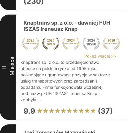
(230)
Knaptrans sp. z o.o. - dawniej FUH
ISZAS Ireneusz Knap
Pokaż więcej >>
Miejsce
Knaptrans sp. z o.o. to przedsiębiorstwo
II
obecne na polskim rynku od 1995 roku,
posiadające ugruntowaną pozycję w sektorze
usług transportowych oraz zarządzania
odpadami. Firma funkcjonowała wcześniej
pod nazwą FUH "ISZAS" Ireneusz Knap i
zdobyła ...
9.9
(37)
Taxi Tomaszów Mazowiecki