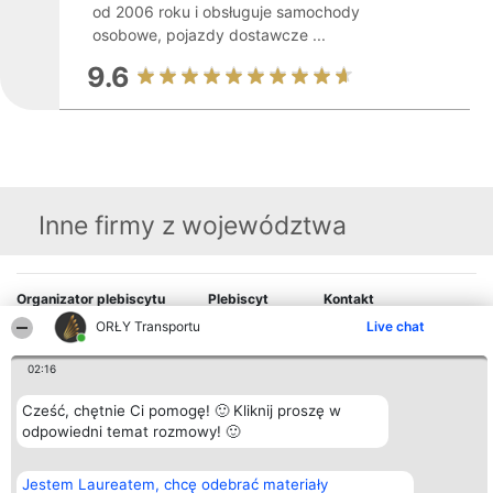
od 2006 roku i obsługuje samochody
osobowe, pojazdy dostawcze ...
9.6
Inne firmy z województwa
Organizator plebiscytu
Plebiscyt
Kontakt
Bright Side Solutions sp. z o.
Laureaci
Kontakt
ORŁY Transportu
Live chat
o. sp. k.
Lista
ul. Ruska 22
wszystkich
Wrocław 50-079
Laureatów
02:16
KRS 0000749100 | Regon
Zasady
381313360 | NIP 8943132676
Regulamin
Cześć, chętnie Ci pomogę! 🙂 Kliknij proszę w
+48 508 492 400
Polityka
odpowiedni temat rozmowy! 🙂
Prywatności
Jestem Laureatem, chcę odebrać materiały