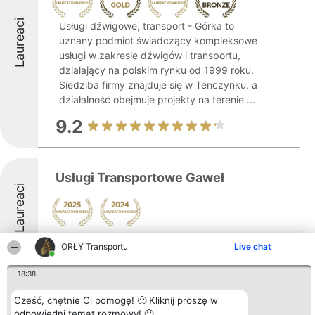
Laureaci
Usługi dźwigowe, transport - Górka to
uznany podmiot świadczący kompleksowe
usługi w zakresie dźwigów i transportu,
działający na polskim rynku od 1999 roku.
Siedziba firmy znajduje się w Tenczynku, a
działalność obejmuje projekty na terenie ...
9.2
Usługi Transportowe Gaweł
Laureaci
8.5
ORŁY Transportu
Live chat
18:38
iRentCar MELON
Cześć, chętnie Ci pomogę! 🙂 Kliknij proszę w
odpowiedni temat rozmowy! 🙂