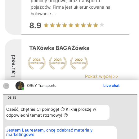
pomocy drogowej oraz transportu
pojazdów. Firma jest ukierunkowana na
holowanie ...
8.9
TAXówka BAGAŻówka
Laureaci
Pokaż więcej >>
ORŁY Transportu
Live chat
08:35
Cześć, chętnie Ci pomogę! 🙂 Kliknij proszę w
Organizator plebiscytu
Plebiscyt
Kontakt
Bright Side Solutions sp. z o.
odpowiedni temat rozmowy! 🙂
Laureaci
Kontakt
o. sp. k.
Lista
ul. Ruska 22
wszystkich
Wrocław 50-079
Laureatów
Jestem Laureatem, chcę odebrać materiały
KRS 0000749100 | Regon
Zasady
marketingowe
381313360 | NIP 8943132676
Regulamin