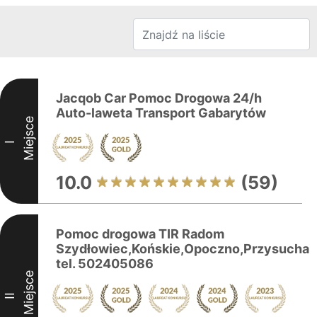
Jacqob Car Pomoc Drogowa 24/h
Auto-laweta Transport Gabarytów
Miejsce
I
10.0
(59)
Pomoc drogowa TIR Radom
Szydłowiec,Końskie,Opoczno,Przysucha
tel. 502405086
Miejsce
II