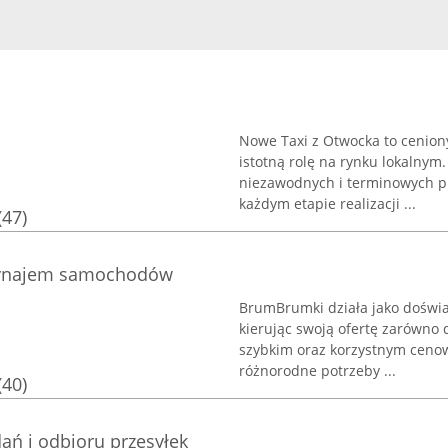
Nowe Taxi z Otwocka to cenion
istotną rolę na rynku lokalnym
niezawodnych i terminowych pr
każdym etapie realizacji ...
(47)
 wynajem samochodów
BrumBrumki działa jako dośw
kierując swoją ofertę zarówno d
szybkim oraz korzystnym ceno
różnorodne potrzeby ...
(40)
ań i odbioru przesyłek