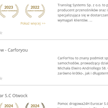
Translog Systems Sp. z o.o. to
producent przenośników oraz 
specjalizująca się w dostarcz
wymagań klientów. ...
Pokaż więcej >>
w - Carforyou
CarForYou to znany podmiot sp
samochodów, prowadzący działa
Michała Elwiro Andriollego 58.
zarówno krótko-, jak i długoter
r S.C Otwock
Pomoc drogowa24H Eurocar S.C.