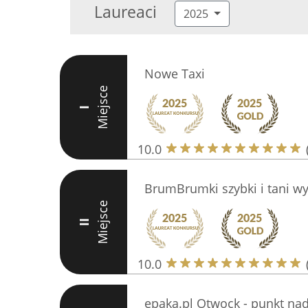
Laureaci
2025
Nowe Taxi
Miejsce
I
10.0
BrumBrumki szybki i tani
Miejsce
II
10.0
epaka.pl Otwock - punkt nad