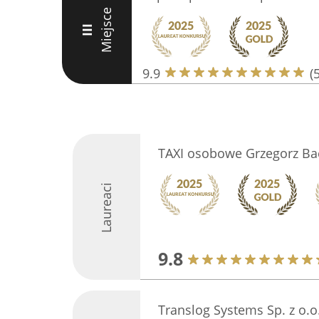
Miejsce
III
9.9
(
TAXI osobowe Grzegorz B
Laureaci
9.8
Translog Systems Sp. z o.o