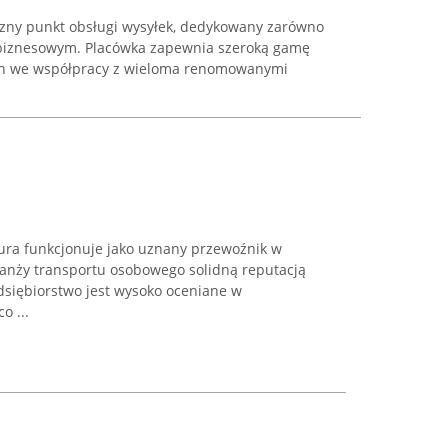
yczny punkt obsługi wysyłek, dedykowany zarówno
i biznesowym. Placówka zapewnia szeroką gamę
ych we współpracy z wieloma renomowanymi
ra funkcjonuje jako uznany przewoźnik w
ranży transportu osobowego solidną reputacją
dsiębiorstwo jest wysoko oceniane w
o ...