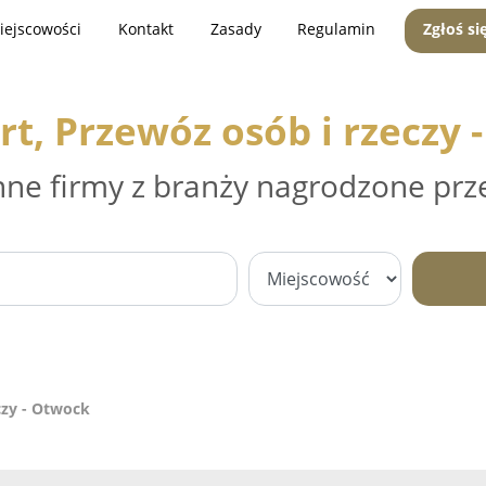
iejscowości
Kontakt
Zasady
Regulamin
Zgłoś si
rt, Przewóz osób i rzeczy 
nne firmy z branży nagrodzone prz
czy - Otwock