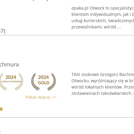
epaka.pl Otwock to specjalist
klientom indywidualnym, jak 
usług kurierskich, świadczon
przewoźnikami, wśród ...
57)
achmura
TAXI osobowe Grzegorz Bachmu
Otwocku, wyróżniający się w b
wśród lokalnych klientów. Prze
zestawieniach taksówkarskich, c
Pokaż więcej >>
.