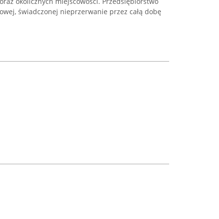
oraz okolicznych miejscowości. Przedsiębiorstwo
gowej, świadczonej nieprzerwanie przez całą dobę