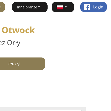
ę
Login
Inne branże
- Otwock
ez Orły
Szukaj