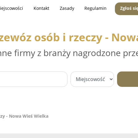
iejscowości
Kontakt
Zasady
Regulamin
Zgłoś si
zewóz osób i rzeczy - No
nne firmy z branży nagrodzone prz
czy - Nowa Wieś Wielka