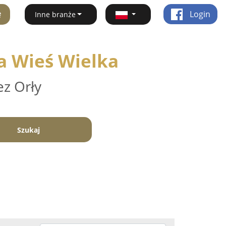
ę
Login
Inne branże
wa Wieś Wielka
ez Orły
Szukaj