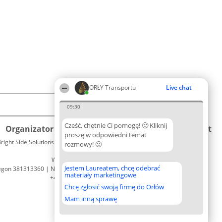
ORŁY Transportu
Live chat
09:30
Cześć, chętnie Ci pomogę! 🙂 Kliknij
Organizator plebiscytu
Plebiscyt
Kontakt
proszę w odpowiedni temat
right Side Solutions sp. z o. o. sp. k.
Laureaci
rozmowy! 🙂
Kontakt
ul. Ruska 22
Lista
Wrocław 50-079
wszystkich
Jestem Laureatem, chcę odebrać
egon 381313360 | NIP 8943132676
Laureatów
materiały marketingowe
+48 508 492 400
Zasady
Chcę zgłosić swoją firmę do Orłów
Regulamin
Polityka
Mam inną sprawę
Prywatności